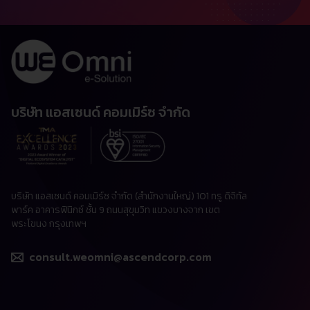
บริษัท แอสเซนด์ คอมเมิร์ซ จำกัด
บริษัท แอสเซนด์ คอมเมิร์ซ จำกัด (สำนักงานใหญ่) 101 ทรู ดิจิทัล
พาร์ค อาคารฟินิกซ์ ชั้น 9 ถนนสุขุมวิท แขวงบางจาก เขต
พระโขนง กรุงเทพฯ
consult.weomni@ascendcorp.com