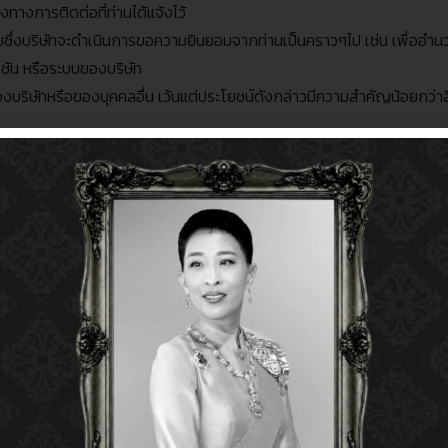
งทางการติดต่อที่ท่านได้แจ้งไว้
ซึ่งบริษัทจะดำเนินการขอความยินยอมจากท่านเป็นคราวๆไป เช่น เพื่ออำน
คชัน หรือระบบของบริษัท
ษัทหรือของบุคคลอื่น เว้นแต่ประโยชน์ดังกล่าวมีความสำคัญน้อยกว่าสิท
กง
รือข่ายเพื่อให้เป็นไปตามมาตรฐานสากล
ัทได้จัดให้มีมาตรการที่เหมาะสมเพื่อคุ้มครองสิทธิขั้นพื้นฐานและประโยช
ันอาชญากรรมและการฉ้อโกง
ทางการเงินสำหรับการก่อการร้ายหรือการฟอกเงิน
ระสงค์ข้างต้น บริษัทอาจดำเนินการเก็บรวบรวม ใช้ หรือเปิดเผยข้อมูล
ิต ร่างกาย หรือสุขภาพของท่าน เป็นต้น โดยหากมีการดำเนินการเก็บรวบรวม
้งให้ท่านทราบในภายหลัง
ลภายนอก
และการเก็บรวบรวมข้อมูลส่วนบุคคลจากแหล่งอื่น
ตามกฎหมายของบริษัทข้างต้น บริษัทอาจเก็บรวบรวมจากและ
/
หรือใช้
,
ส่ง
,