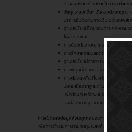
ค้าของบริษัทหรือบริษัทในเครือ ผ่านช่อ
วัตถุประสงค์อื่นๆ อันชอบด้วยกฎหมาย
บริการอื่นใดผ่านทางเว็บไซต์แอปพลิเ
ฐานประโยชน์โดยชอบด้วยกฎหมายของบริ
ไม่จำกัดเพียง
การป้องกันอาชญากรรมและการฉ้อโ
การรักษาความปลอดภัยของระบบและเค
ฐานประโยชน์สาธารณะที่สำคัญ โดยบริษ
การพิสูจน์
/
ยืนยันตัวตน เพื่อป้องก
การต้องสงสัยเกี่ยวกับการสนับสนุน
นอกเหนือจากฐานตามกฎหมายและวัตถุป
เพื่อป้องกันหรือระงับอันตรายต่อชีว
สงค์อื่นๆตามฐานดังกล่าว บริษัทจะแจ
การเปิดเผยข้อมูลส่วนบุคคลของท่านให้แก่บุคค
เพื่อการดำเนินการตามวัตถุประสงค์และภายใต้ฐาน