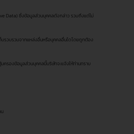
ive Data)
ซึ่งข้อมูลส่วนบุคคลดังกล่าว รวมถึงแต่ไม่
ทเก็บรวบรวมจากแหล่งอื่นหรือบุคคลอื่นใดโดยถูกต้อง
้มครองข้อมูลส่วนบุคคลนี้บริษัทจะแจ้งให้ท่านทราบ
าน