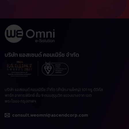
บริษัท แอสเซนด์ คอมเมิร์ซ จำกัด
บริษัท แอสเซนด์ คอมเมิร์ซ จำกัด (สำนักงานใหญ่) 101 ทรู ดิจิทัล
พาร์ค อาคารฟินิกซ์ ชั้น 9 ถนนสุขุมวิท แขวงบางจาก เขต
พระโขนง กรุงเทพฯ
consult.weomni@ascendcorp.com