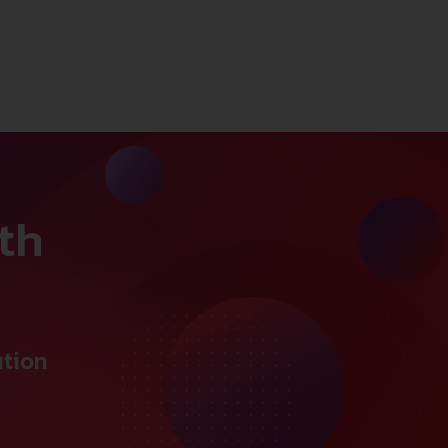
th
ution