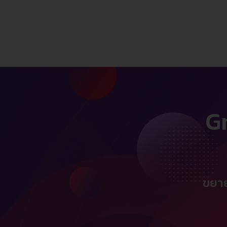
G
ขยาย